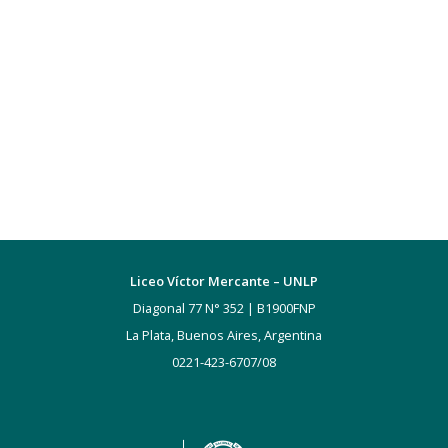
Liceo Víctor Mercante – UNLP
Diagonal 77 N° 352 | B1900FNP
La Plata, Buenos Aires, Argentina
0221-423-6707/08