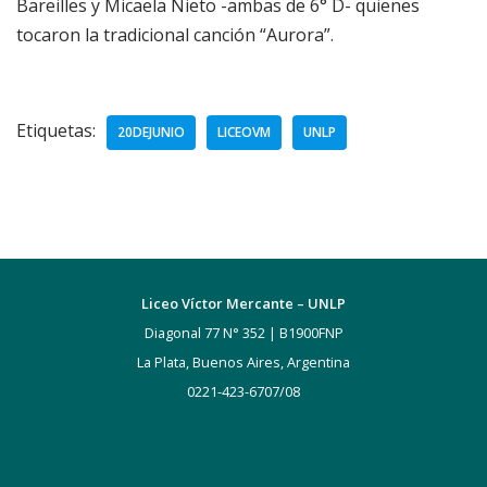
Bareilles y Micaela Nieto -ambas de 6° D- quienes
tocaron la tradicional canción “Aurora”.
Etiquetas:
20DEJUNIO
LICEOVM
UNLP
Liceo Víctor Mercante – UNLP
Diagonal 77 N° 352 | B1900FNP
La Plata, Buenos Aires, Argentina
0221-423-6707/08