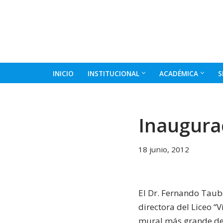
Ir
al
contenido
INICIO
INSTITUCIONAL
ACADÉMICA
S
Inaugura
18 junio, 2012
El Dr. Fernando Taube
directora del Liceo “
mural más grande de 