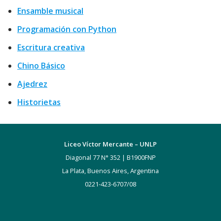
Ensamble musical
Programación con Python
Escritura creativa
Chino Básico
Ajedrez
Historietas
Liceo Víctor Mercante – UNLP
Diagonal 77 N° 352 | B1900FNP
La Plata, Buenos Aires, Argentina
0221-423-6707/08