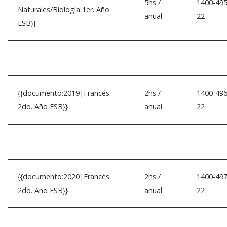
5hs /
1400-495
Naturales/Biología 1er. Año
anual
22
ESB}}
{{documento:2019|Francés
2hs /
1400-496
2do. Año ESB}}
anual
22
{{documento:2020|Francés
2hs /
1400-497
2do. Año ESB}}
anual
22