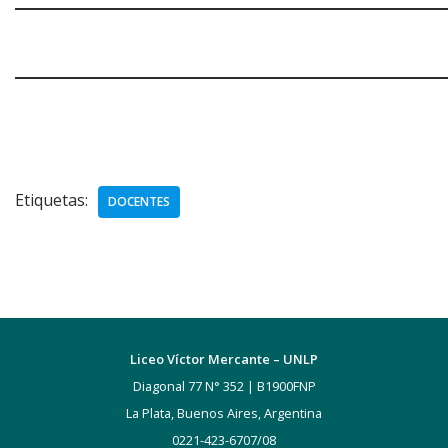
Etiquetas:
DOCENTES
Liceo Víctor Mercante – UNLP
Diagonal 77 N° 352 | B1900FNP
La Plata, Buenos Aires, Argentina
0221-423-6707/08