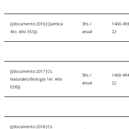
{{documento:2016|Química
3hs /
1400-493
4to. Año ESS}}
anual
22
{{documento:2017|Cs.
5hs /
1400-494
Naturales/Biología 1er. Año
anual
22
ESB}}
{{documento:2018|Cs.