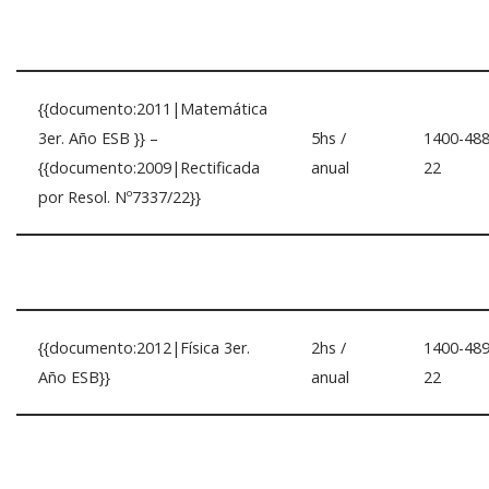
{{documento:2011|Matemática
3er. Año ESB }} –
5hs /
1400-488
{{documento:2009|Rectificada
anual
22
por Resol. Nº7337/22}}
{{documento:2012|Física 3er.
2hs /
1400-489
Año ESB}}
anual
22