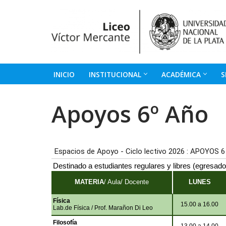
Ir
al
contenido
INICIO
INSTITUCIONAL
ACADÉMICA
S
Apoyos 6º Año