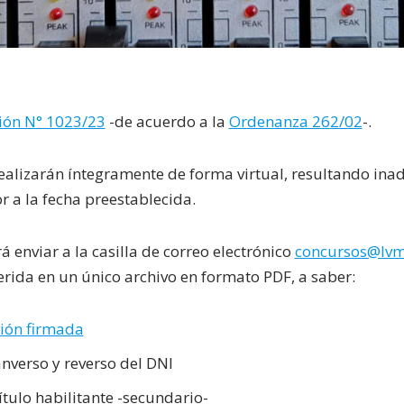
ión N° 1023/23
-de acuerdo a la
Ordenanza 262/02
-.
realizarán íntegramente de forma virtual, resultando ina
r a la fecha preestablecida.
 enviar a la casilla de correo electrónico
concursos@lvm
ida en un único archivo en formato PDF, a saber:
ción firmada
anverso y reverso del DNI
título habilitante -secundario-