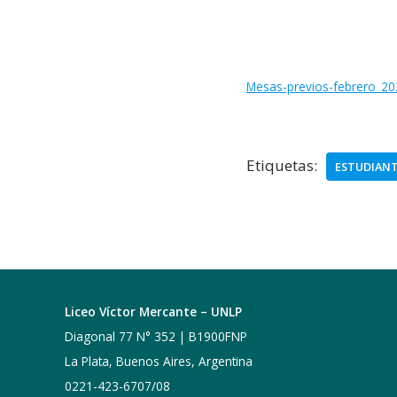
Mesas-previos-febrero_2
Etiquetas:
ESTUDIANT
Liceo Víctor Mercante – UNLP
Diagonal 77 N° 352 | B1900FNP
La Plata, Buenos Aires, Argentina
0221-423-6707/08