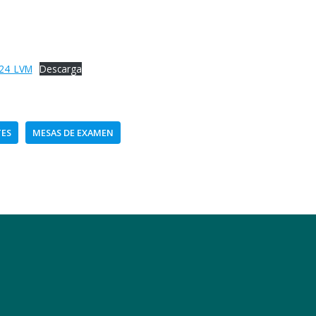
024_LVM
Descarga
ES
MESAS DE EXAMEN