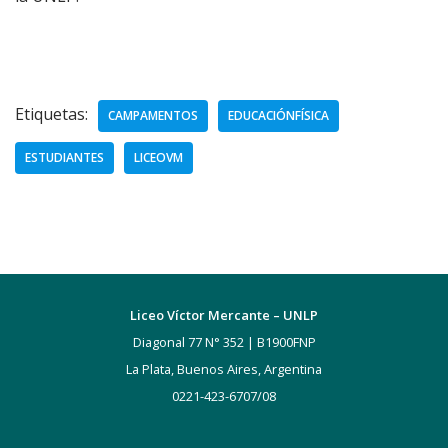
Etiquetas:
CAMPAMENTOS
EDUCACIÓNFÍSICA
ESTUDIANTES
LICEOVM
Liceo Víctor Mercante – UNLP
Diagonal 77 N° 352 | B1900FNP
La Plata, Buenos Aires, Argentina
0221-423-6707/08