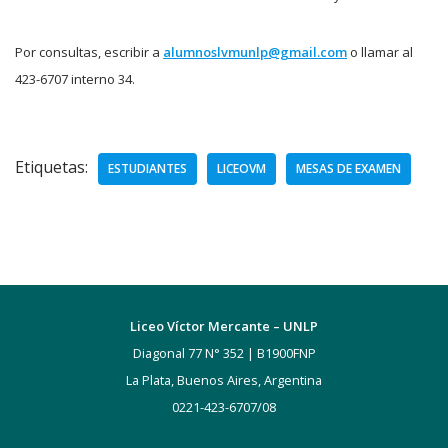
Por consultas, escribir a
alumnoslvmunlp@gmail.com
o llamar al
423-6707 interno 34.
Etiquetas:
ESTUDIANTES
LICEOVM
MESAS DE EXAMEN
Liceo Víctor Mercante – UNLP
Diagonal 77 N° 352 | B1900FNP
La Plata, Buenos Aires, Argentina
0221-423-6707/08