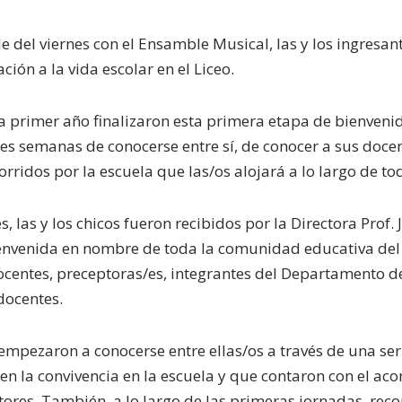
 del viernes con el Ensamble Musical, las y los ingresant
ción a la vida escolar en el Liceo.
 a primer año finalizaron esta primera etapa de bienvenid
es semanas de conocerse entre sí, de conocer a sus doce
orridos por la escuela que las/os alojará a lo largo de to
s, las y los chicos fueron recibidos por la Directora Prof
ienvenida en nombre de toda la comunidad educativa del 
ocentes, preceptoras/es, integrantes del Departamento d
docentes.
 empezaron a conocerse entre ellas/os a través de una ser
 en la convivencia en la escuela y que contaron con el 
ores. También, a lo largo de las primeras jornadas, recor