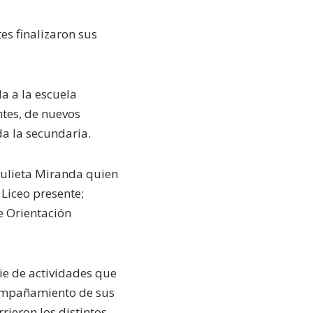
es finalizaron sus
a a la escuela
ntes, de nuevos
da la secundaria.
. Julieta Miranda quien
Liceo presente;
e Orientación
ie de actividades que
acompañamiento de sus
rieron los distintos