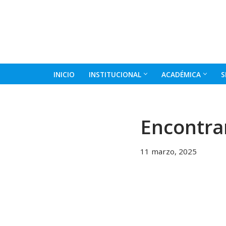
Ir
al
contenido
INICIO
INSTITUCIONAL
ACADÉMICA
S
Encontrar
11 marzo, 2025