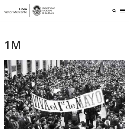
Ir
al
contenido
1M