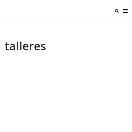
Ir
al
contenido
talleres